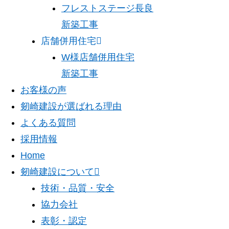
フレストステージ長良
新築工事
店舗併用住宅
W様店舗併用住宅
新築工事
お客様の声
剱崎建設が選ばれる理由
よくある質問
採用情報
Home
剱崎建設について
技術・品質・安全
協力会社
表彰・認定