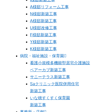
A様邸リフォーム工事
N様邸新築工事
A様邸新築工事
U様邸改修工事
F様邸新築工事
Y様邸新築工事
K様邸新築工事
病院・福祉施設・保育園
看護小規模多機能型居宅介護施設
ベアーカブ新築工事
サニーテラス新築工事
Saクリニック医院併用住宅
新築工事
いな穂すくすく保育園
新築工事
事務所・店舗